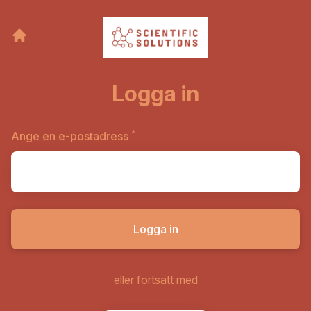
Logga in
*
Obligatoriskt
Ange en e-postadress
Logga in
eller fortsätt med